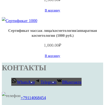
а
/
В корзину
к
о
Сертификат массаж лица/косметология/аппаратная
с
косметология (1000 руб.)
м
1,000.00
₽
е
т
В корзину
о
КОНТАКТЫ
л
о
WhatsApp
Telegram
ВКонтакте
г
и
я
+79114068454
/