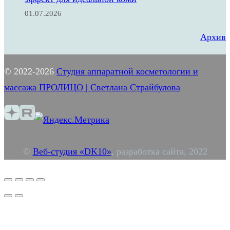
01.07.2026
у
б
Архив
.
)
© 2022-2026
Студия аппаратной косметологии и
массажа ПРОЛИЦО | Светлана Страйбулова
©
Веб-студия «DK10»
, разработка сайта, 2022