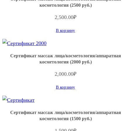
косметология (2500 руб.)
ф
и
2,500.00
₽
к
В корзину
а
т
м
Сертификат массаж лица/косметология/аппаратная
а
косметология (2000 руб.)
с
2,000.00
₽
с
В корзину
а
ж
л
Сертификат массаж лица/косметология/аппаратная
и
косметология (1500 руб.)
ц
1,500.00
₽