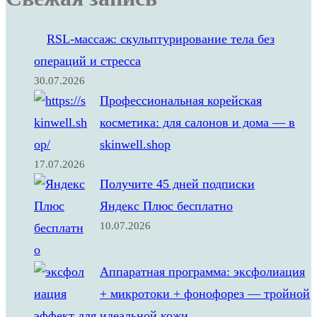
е
т
RSL‑массаж: скульптурирование тела без
о
операций и стресса
л
30.07.2026
о
Профессиональная корейская
г
косметика: для салонов и дома — в
и
skinwell.shop
я
17.07.2026
Получите 45 дней подписки
(
Яндекс Плюс бесплатно
1
10.07.2026
0
0
Аппаратная программа: эксфолиация
0
+ микротоки + фонофорез — тройной
0
эффект для идеальной кожи
р