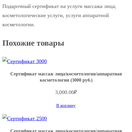
с
Подарочный сертификат на услуги массажа лица,
т
косметологические услуги, услуги аппаратной
в
косметологии.
о
т
Похожие товары
о
в
а
Сертификат массаж лица/косметология/аппаратная
р
косметология (3000 руб.)
а
3,000.00
₽
С
е
В корзину
р
т
и
Сертификат массаж лица/косметология/аппаратная