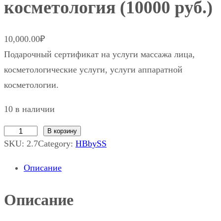
косметология (10000 руб.)
10,000.00
₽
Подарочный сертификат на услуги массажа лица,
косметологические услуги, услуги аппаратной
косметологии.
10 в наличии
В корзину
К
SKU:
2.7
Category:
HBbySS
о
л
Описание
и
ч
Описание
е