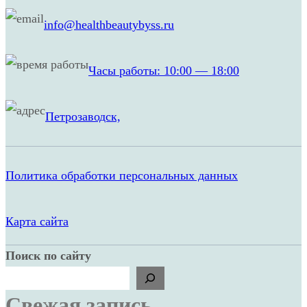
а
info@healthbeautybyss.ru
п
п
Часы работы: 10:00 — 18:00
а
р
Петрозаводск,
а
т
н
Политика обработки персональных данных
а
я
Карта сайта
к
о
Поиск по сайту
с
м
Свежая запись